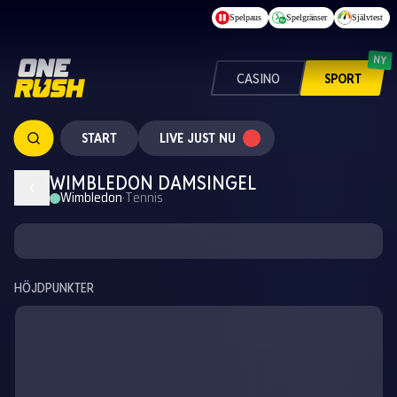
Hoppa till huvudinnehållet
Spelpaus
Spelgränser
Självtest
NY
CASINO
SPORT
START
LIVE JUST NU
WIMBLEDON DAMSINGEL
Wimbledon
·
Tennis
HÖJDPUNKTER