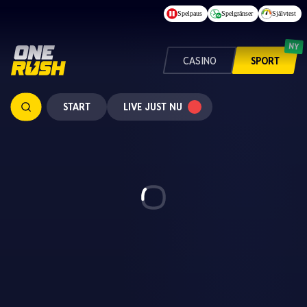
Hoppa till huvudinnehållet
Spelpaus
Spelgränser
Självtest
NY
CASINO
SPORT
START
LIVE JUST NU