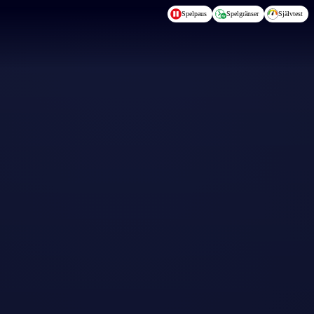
Spelpaus
Spelgränser
Självtest