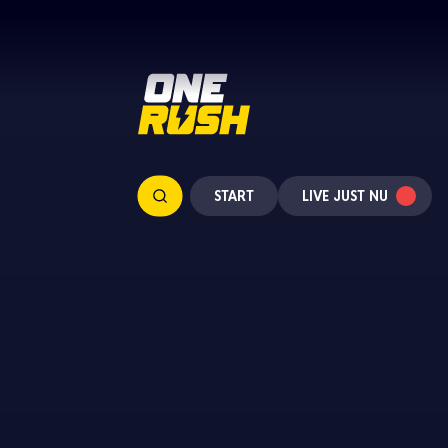
Hoppa till huvudinnehållet
START
LIVE JUST NU