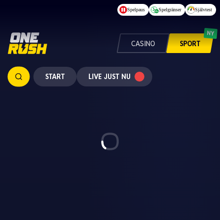
Hoppa till huvudinnehållet
Spelpaus
Spelgränser
Självtest
NY
CASINO
SPORT
START
LIVE JUST NU