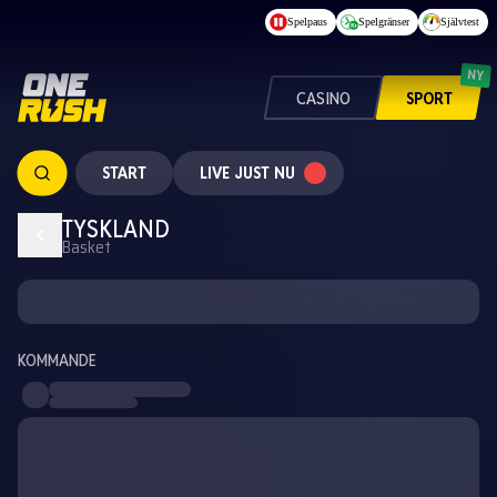
Hoppa till huvudinnehållet
Spelpaus
Spelgränser
Självtest
NY
CASINO
SPORT
START
LIVE JUST NU
TYSKLAND
Basket
KOMMANDE