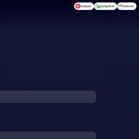
Spelpaus
Spelgränser
Självtest