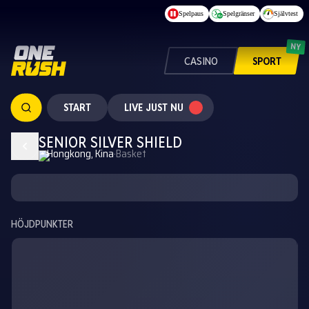
Hoppa till huvudinnehållet
Spelpaus
Spelgränser
Självtest
NY
CASINO
SPORT
START
LIVE JUST NU
SENIOR SILVER SHIELD
Hongkong, Kina
·
Basket
HÖJDPUNKTER