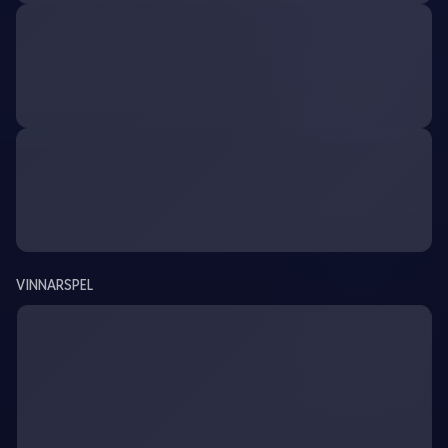
VINNARSPEL