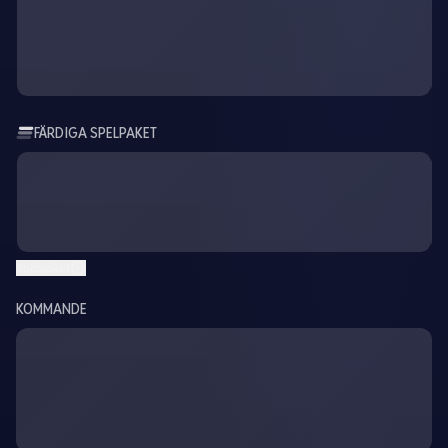
FÄRDIGA SPELPAKET
Spelpaket
KOMMANDE