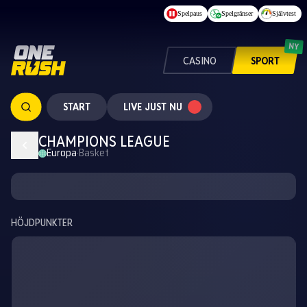
Hoppa till huvudinnehållet
Spelpaus
Spelgränser
Självtest
NY
CASINO
SPORT
START
LIVE JUST NU
CHAMPIONS LEAGUE
Europa
·
Basket
HÖJDPUNKTER