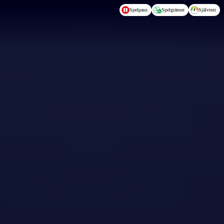
Spelpaus
Spelgränser
Självtest