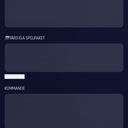
FÄRDIGA SPELPAKET
Spelpaket
KOMMANDE