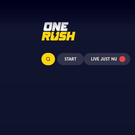
Hoppa till huvudinnehållet
START
LIVE JUST NU