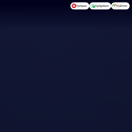
Spelpaus
Spelgränser
Självtest