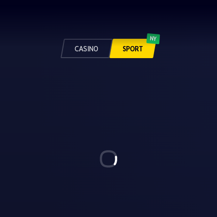
NY
CASINO
SPORT