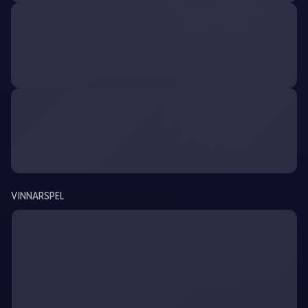
VINNARSPEL