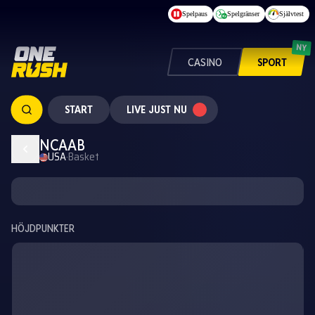
Hoppa till huvudinnehållet
Spelpaus
Spelgränser
Självtest
NY
CASINO
SPORT
START
LIVE JUST NU
NCAAB
USA
·
Basket
HÖJDPUNKTER