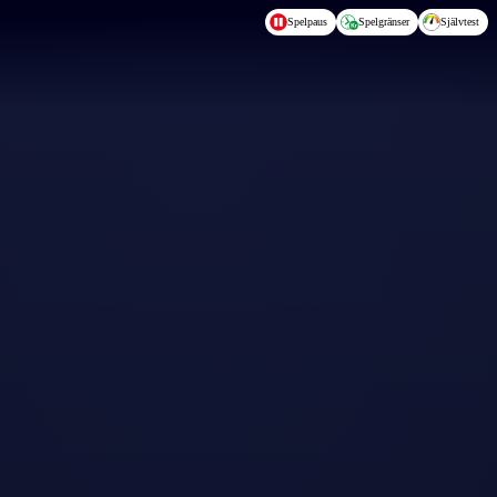
Spelpaus
Spelgränser
Självtest