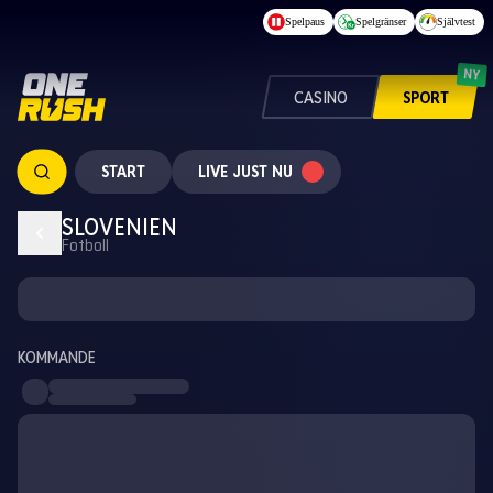
Hoppa till huvudinnehållet
Spelpaus
Spelgränser
Självtest
NY
CASINO
SPORT
START
LIVE JUST NU
SLOVENIEN
Fotboll
KOMMANDE