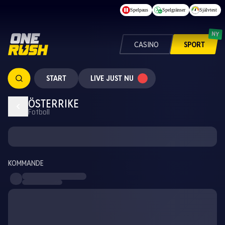
Hoppa till huvudinnehållet
Spelpaus
Spelgränser
Självtest
NY
CASINO
SPORT
START
LIVE JUST NU
ÖSTERRIKE
Fotboll
KOMMANDE