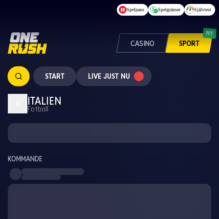
Hoppa till huvudinnehållet
Spelpaus
Spelgränser
Självtest
NY
CASINO
SPORT
START
LIVE JUST NU
ITALIEN
Fotboll
KOMMANDE