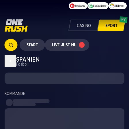
Hoppa till huvudinnehållet
Spelpaus
Spelgränser
Självtest
NY
CASINO
SPORT
START
LIVE JUST NU
SPANIEN
Fotboll
KOMMANDE