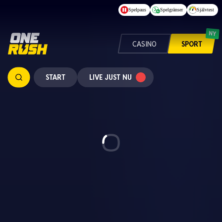
Hoppa till huvudinnehållet
Spelpaus
Spelgränser
Självtest
NY
CASINO
SPORT
START
LIVE JUST NU