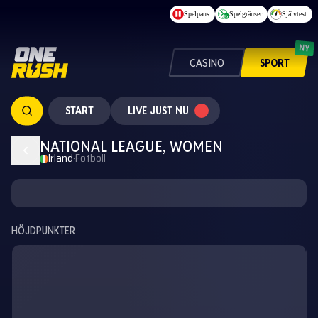
Hoppa till huvudinnehållet
Spelpaus
Spelgränser
Självtest
NY
CASINO
SPORT
START
LIVE JUST NU
NATIONAL LEAGUE, WOMEN
Irland
·
Fotboll
HÖJDPUNKTER