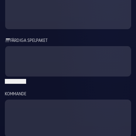
FÄRDIGA SPELPAKET
Spelpaket
KOMMANDE