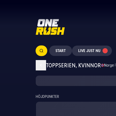
Hoppa till huvudinnehållet
START
LIVE JUST NU
TOPPSERIEN, KVINNOR
Norge
·
HÖJDPUNKTER