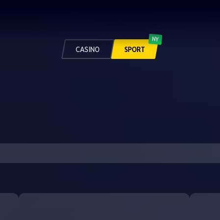
NY
CASINO
SPORT