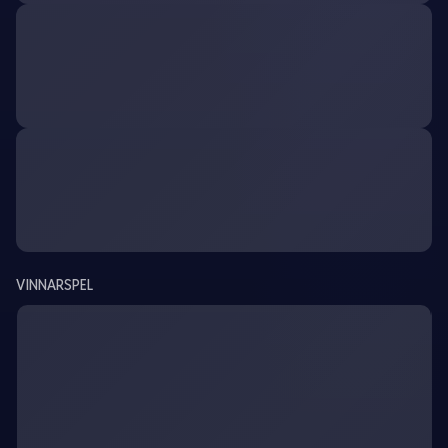
VINNARSPEL