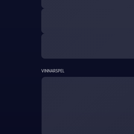
VINNARSPEL