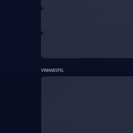
VINNARSPEL