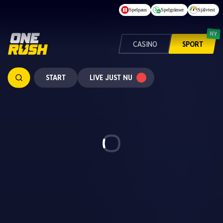
Hoppa till huvudinnehållet
Spelpaus
Spelgränser
Självtest
NY
CASINO
SPORT
START
LIVE JUST NU