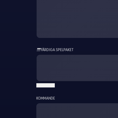
FÄRDIGA SPELPAKET
Spelpaket
KOMMANDE