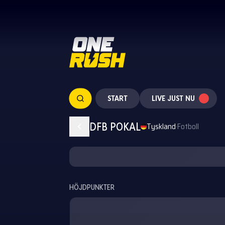
Hoppa till huvudinnehållet
START
LIVE JUST NU
DFB POKAL
Tyskland
·
Fotboll
HÖJDPUNKTER