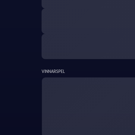
VINNARSPEL