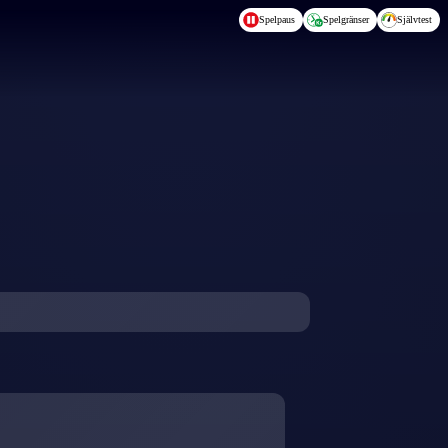
Spelpaus
Spelgränser
Självtest