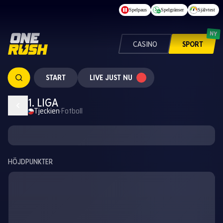
Hoppa till huvudinnehållet
Spelpaus
Spelgränser
Självtest
NY
CASINO
SPORT
START
LIVE JUST NU
1. LIGA
Tjeckien
·
Fotboll
HÖJDPUNKTER