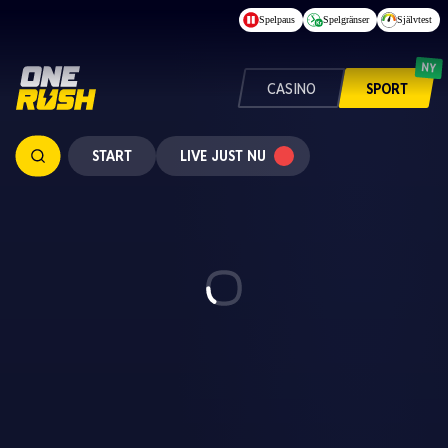
Hoppa till huvudinnehållet
Spelpaus
Spelgränser
Självtest
NY
CASINO
SPORT
START
LIVE JUST NU