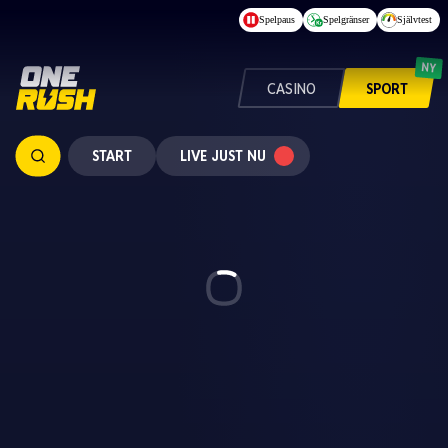
Hoppa till huvudinnehållet
Spelpaus
Spelgränser
Självtest
NY
CASINO
SPORT
START
LIVE JUST NU