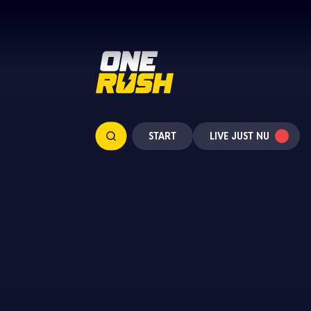
Hoppa till huvudinnehållet
START
LIVE JUST NU