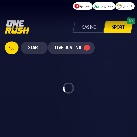
Hoppa till huvudinnehållet
Spelpaus
Spelgränser
Självtest
NY
CASINO
SPORT
START
LIVE JUST NU