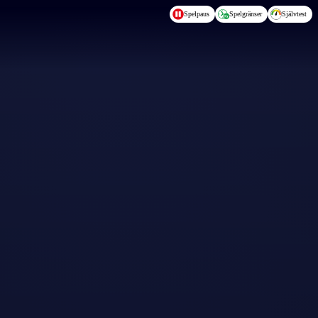
Spelpaus
Spelgränser
Självtest