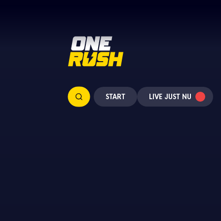
Hoppa till huvudinnehållet
START
LIVE JUST NU