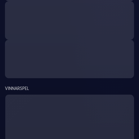
VINNARSPEL