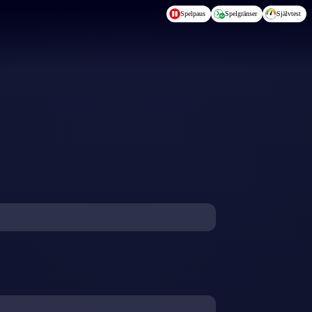
Spelpaus
Spelgränser
Självtest