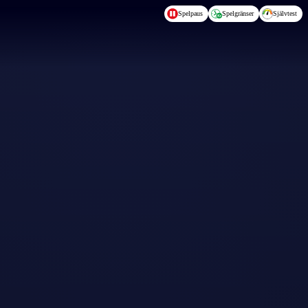
Spelpaus
Spelgränser
Självtest