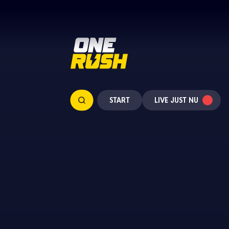
Hoppa till huvudinnehållet
START
LIVE JUST NU