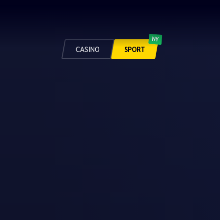
NY
CASINO
SPORT