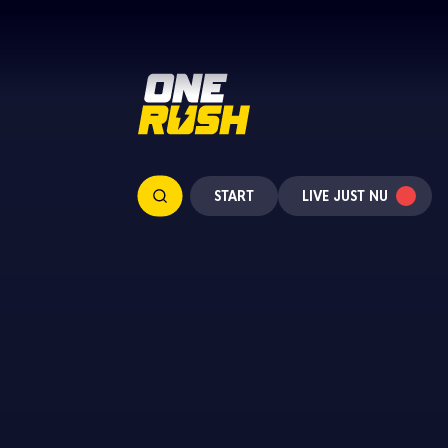
Hoppa till huvudinnehållet
START
LIVE JUST NU