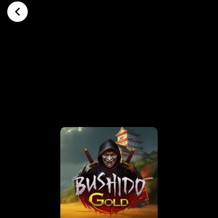
Siirry pääsisältöön