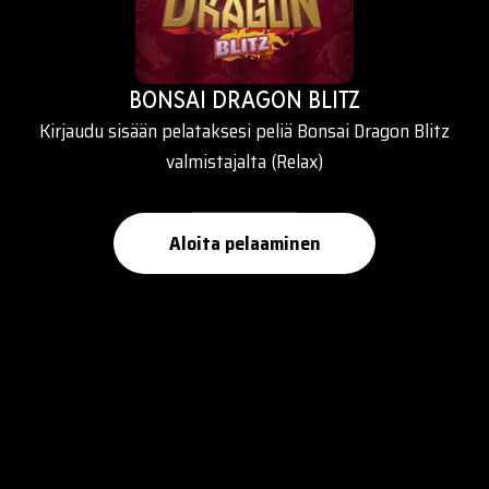
BONSAI DRAGON BLITZ
Kirjaudu sisään pelataksesi peliä Bonsai Dragon Blitz
valmistajalta (Relax)
Aloita pelaaminen