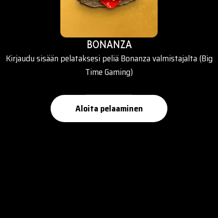
BONANZA
Kirjaudu sisään pelataksesi peliä Bonanza valmistajalta (Big
Time Gaming)
Aloita pelaaminen