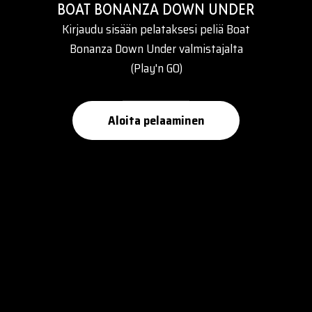
BOAT BONANZA DOWN UNDER
Kirjaudu sisään pelataksesi peliä Boat
Bonanza Down Under valmistajalta
(Play'n GO)
Aloita pelaaminen