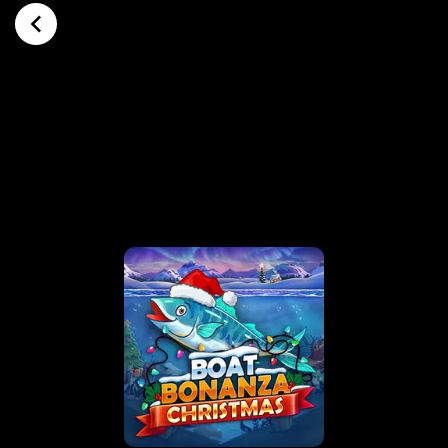
Siirry pääsisältöön