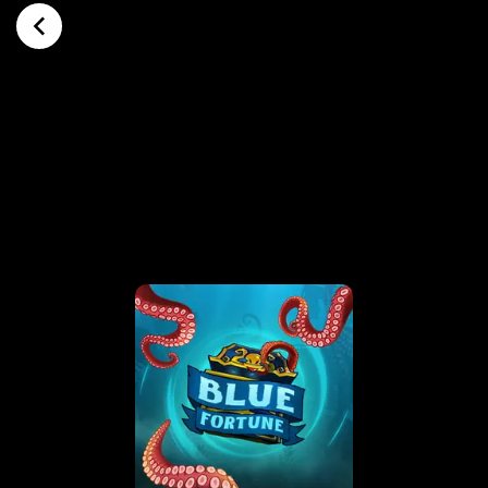
Siirry pääsisältöön