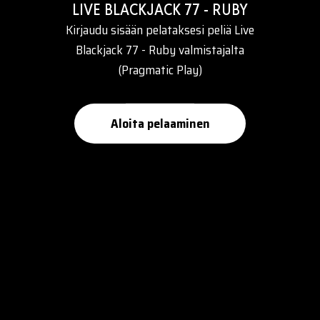
LIVE BLACKJACK 77 - RUBY
Kirjaudu sisään pelataksesi peliä Live
Blackjack 77 - Ruby valmistajalta
(Pragmatic Play)
Aloita pelaaminen