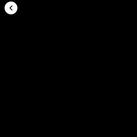
Siirry pääsisältöön