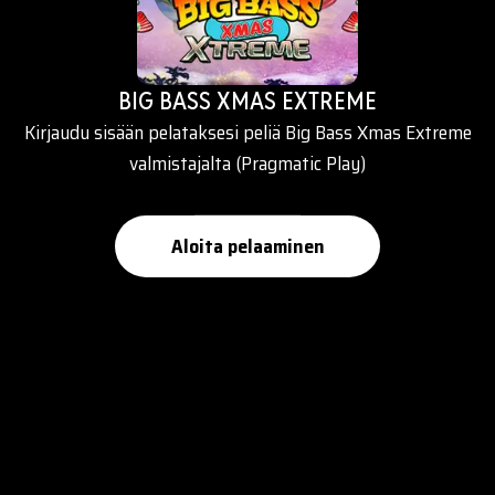
BIG BASS XMAS EXTREME
Kirjaudu sisään pelataksesi peliä Big Bass Xmas Extreme
valmistajalta (Pragmatic Play)
Aloita pelaaminen