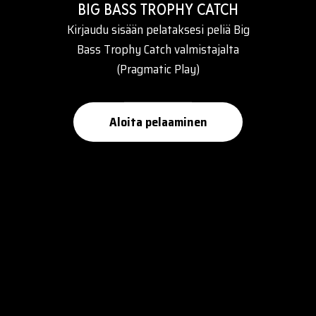
BIG BASS TROPHY CATCH
Kirjaudu sisään pelataksesi peliä Big
Bass Trophy Catch valmistajalta
(Pragmatic Play)
Aloita pelaaminen