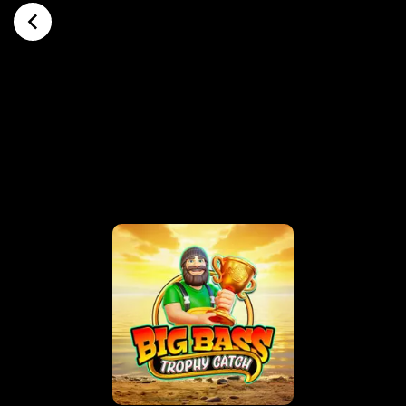
Siirry pääsisältöön