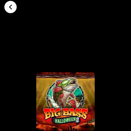
Siirry pääsisältöön