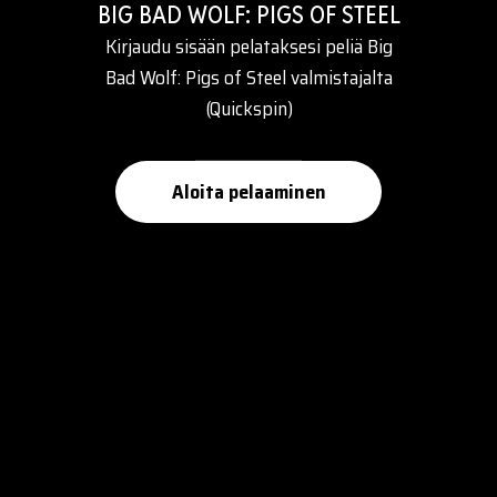
BIG BAD WOLF: PIGS OF STEEL
Kirjaudu sisään pelataksesi peliä Big
Bad Wolf: Pigs of Steel valmistajalta
(Quickspin)
Aloita pelaaminen