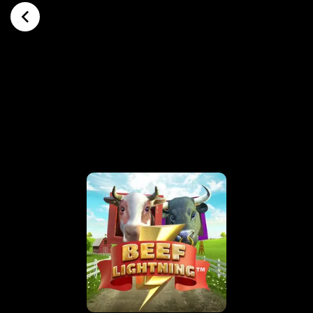
Siirry pääsisältöön