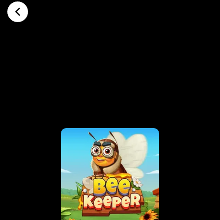
Siirry pääsisältöön